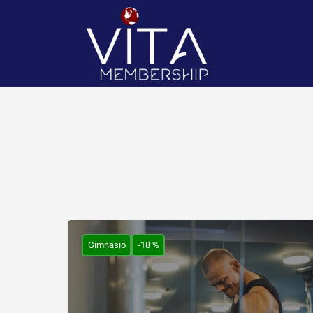
Gimnasio
-18 %