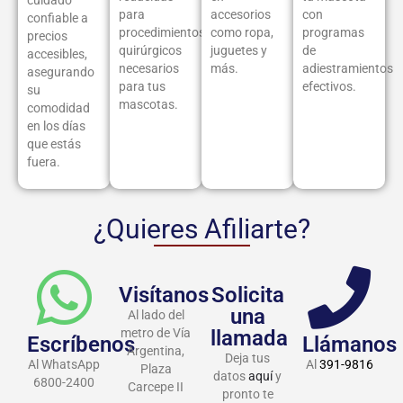
cuidado
para
accesorios
con
confiable a
procedimientos
como ropa,
programas
precios
quirúrgicos
juguetes y
de
accesibles,
necesarios
más.
adiestramientos
asegurando
para tus
efectivos.
su
mascotas.
comodidad
en los días
que estás
fuera.
¿Quieres Afiliarte?
Visítanos
Solicita
una
Al lado del
metro de Vía
llamada
Escríbenos
Llámanos
Argentina,
Deja tus
Al WhatsApp
Al
391-9816
Plaza
datos
aquí
y
6800-2400
Carcepe II
pronto te