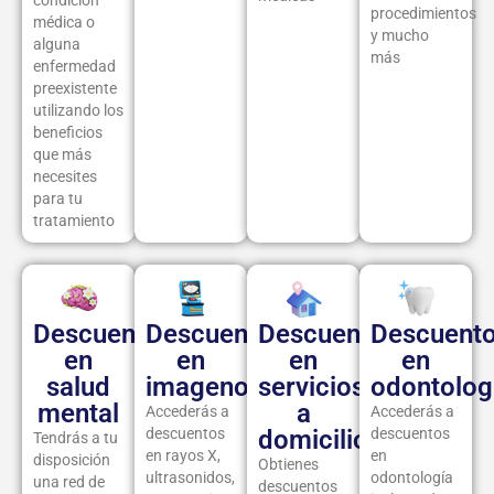
condición
procedimientos
médica o
y mucho
alguna
más
enfermedad
preexistente
utilizando los
beneficios
que más
necesites
para tu
tratamiento
Descuentos
Descuentos
Descuentos
Descuent
en
en
en
en
salud
imagenología
servicios
odontolog
mental
a
Accederás a
Accederás a
descuentos
domicilio
descuentos
Tendrás a tu
en rayos X,
en
disposición
Obtienes
ultrasonidos,
odontología
una red de
descuentos