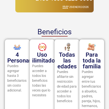
Beneficios
4
Uso
Todas
Para
Personas
ilimitado
las
toda la
edades
familia
Puedes
Puedes
agregar
acceder a
Puedes
Puedes
hasta 3
todos los
afiliarte sin
agregar
beneficiarios
beneficios
restricción
entre tus
sin costo
todas las
de edad para
beneficiarios
adicional.
veces que lo
acceder a
a abuelos,
necesites
todos los
padres,
beneficios
pareja, hijos,
hermanos,