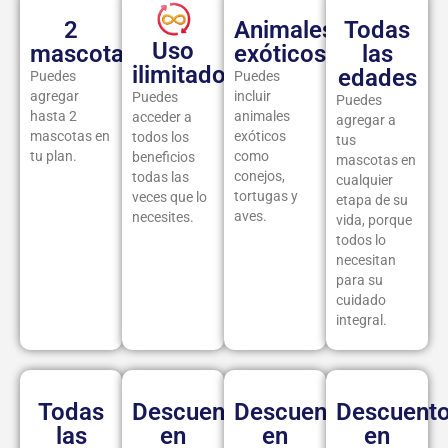
2
Animales
Todas
Uso
mascotas
exóticos
las
ilimitado
edades
Puedes
Puedes
agregar
incluir
Puedes
Puedes
hasta 2
animales
acceder a
agregar a
mascotas en
exóticos
todos los
tus
tu plan.
como
beneficios
mascotas en
conejos,
todas las
cualquier
tortugas y
veces que lo
etapa de su
aves.
necesites.
vida, porque
todos lo
necesitan
para su
cuidado
integral.
Todas
⁠Descuentos
Descuentos
Descuent
las
en
en
en