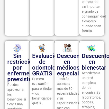
entre otros
sin importar
el grado de
consanguinidad
siempre y
cuando sean
familia
Sin
Evaluación
Descuentos
Descuent
restricción
de
en
en
por
odontología
médicos
bienestar
enfermedad
GRATIS
especialistas
Accederás a
preexistente
una red
Primera
Tendrás
completa
evaluación
acceso a
Puedes
donde
para el titular
más de 30
aprovechar
encontrarás
y los
especialidades
los
laboratorios,
beneficiarios
y su
beneficios si
ópticas,
gratis.
especialidades
tienes una
terapias,
médicas