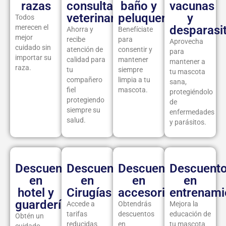
razas
consultas
baño y
vacunas
veterinarias.
peluquería
y
Todos
merecen el
desparasi
Ahorra y
Benefíciate
mejor
recibe
para
Aprovecha
cuidado sin
atención de
consentir y
para
importar su
calidad para
mantener
mantener a
raza.
tu
siempre
tu mascota
compañero
limpia a tu
sana,
fiel
mascota.
protegiéndolo
protegiendo
de
siempre su
enfermedades
salud.
y parásitos.
Descuentos
Descuentos
Descuentos
Descuent
en
en
en
en
hotel y
Cirugías
accesorios
entrenami
guardería
Accede a
Obtendrás
Mejora la
tarifas
descuentos
educación de
Obtén un
reducidas
en
tu mascota