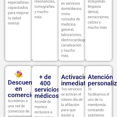
resonancias,
incluyendo
especialistas
en servicios
tomografías
limpieza
capacitados
domiciliarios
y mucho
dental,
para mejorar
como
más.
extracciones,
tu salud
consulta de
calzas y
mental
medicina
mucho más
general,
laboratorios,
electrocardiograma,
canalización
y mucho
más.
⁠+ de
Activación
Atención
Descuentos
400
inmediata
personali
en
servicios
Tus servicios
Te
comercios
médicos
se activan el
facilitamos el
mismo día de
uso de tu
Accederás a
Accede de
la afiliación
membresía
una red de
manera
para que
cotizando
comercios de
exclusiva a
inicien a
exámenes
entretenimiento,