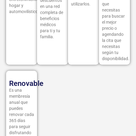
descuentos
utilizarlos.
que
hogar y
en una red
necesitas
automovilístico.
completa de
para buscar
beneficios
el mejor
médicos
precio o
para ti y tu
agendando
familia.
la cita que
necesitas
según tu
disponibilidad.
Renovable
Es una
membresía
anual que
puedes
renovar cada
365 días
para seguir
disfrutando