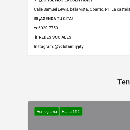
📍 ¿DÓNDE NOS ENCUENTRAS?
Calle Samuel Lewis, bella vista, Obarrio, PH La castell
📅 ¡AGENDA TU CITA!
☎️ 6020-7750.
📱 REDES SOCIALES
Instagram:
@vetsfamilypty
Ten
Hemograma
Hasta 15 %