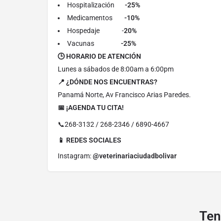
Hospitalización
-25%
Medicamentos
-10%
Hospedaje -
20%
Vacunas
-25%
🕒 HORARIO DE ATENCIÓN
Lunes a sábados de 8:00am a 6:00pm
📍 ¿DÓNDE NOS ENCUENTRAS?
Panamá Norte, Av Francisco Arias Paredes.
📅 ¡AGENDA TU CITA!
📞268-3132 / 268-2346 / 6890-4667
📱 REDES SOCIALES
Instagram:
@veterinariaciudadbolivar
Ten