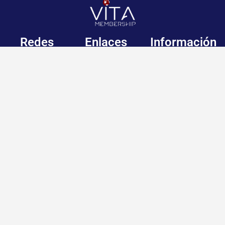
Redes
Enlaces
Información
Sociales
de
Inicio
contacto
+507 6800-
Nosotros
2400
Panamá
Aliados
Vitamembership
+507 6800-
Quiero ser aliado
2400
Vitamembership
Contáctanos
info@vitamembersh
Vitamembership
Vitamembership