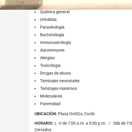
Inmunohematología
Química general
Urinálisis
Parasitología
Bacteriología
Inmunoserología
Autoinmunes
Alergias
Toxicología
Drogas de abuso
Tamizajes neonatales
Tamizajes maternos
Moleculares
Paternidad
UBICACIÓN:
Plaza OnDGo, Coclé.
HORARIO:
L -V de 7:00 a.m. a 5:00 p.m. / Sáb de 7:
Cerrados.