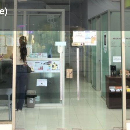
e)
Perfil
Subcategorías
Laboratorios
Teléfono
6771-9916