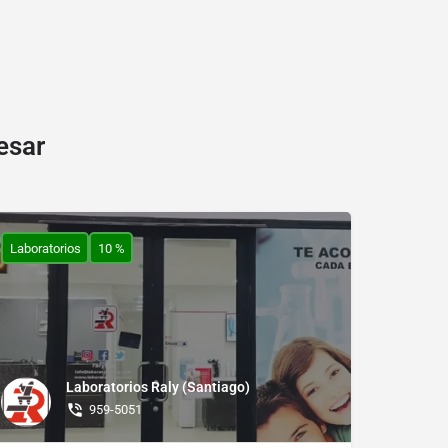
esar
Laboratorios
10 %
Laboratorios Raly (Santiago)
959-5051