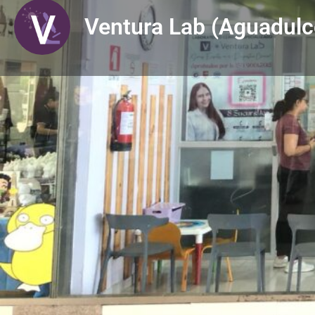
Ventura Lab (Aguadulc
Descripción
Obtienes con tu membresía
VITA:
Laboratorios
-30%
Electrocardiograma
-15%
Ultrasonidos
-15%
SERVICIOS:
Hematología