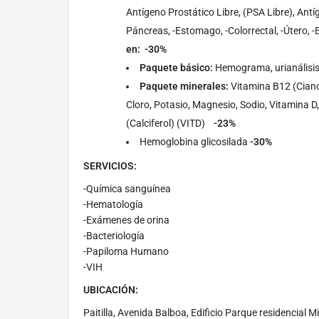
Antígeno Prostático Libre, (PSA Libre), Ant
Páncreas, -Estomago, -Colorrectal, -Útero, -
en: -30%
Paquete básico:
Hemograma, urianálisi
Paquete minerales:
Vitamina B12 (Cian
Cloro, Potasio, Magnesio, Sodio, Vitamina D,
(Calciferol) (VITD)
-23%
Hemoglobina glicosilada
-30%
SERVICIOS:
-Química sanguínea
-Hematología
-Exámenes de orina
-Bacteriología
-Papiloma Humano
-VIH
UBICACIÓN:
Paitilla, Avenida Balboa, Edificio Parque residencial M