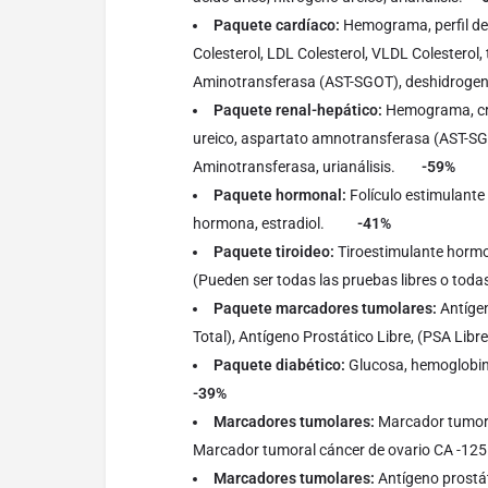
Paquete cardíaco:
Hemograma, perfil de l
Colesterol, LDL Colesterol, VLDL Colesterol, t
Aminotransferasa (AST-SGOT), deshidroge
Paquete renal-hepático:
Hemograma, crea
ureico, aspartato amnotransferasa (AST-SG
Aminotransferasa, urianálisis.
-59%
Paquete hormonal:
Folículo estimulante
hormona, estradiol.
-41%
Paquete tiroideo:
Tiroestimulante hormon
(Pueden ser todas las pruebas libres o
Paquete marcadores tumolares:
Antígen
Total), Antígeno Prostático Libre, (PSA
Paquete diabético:
Glucosa, hemoglobi
-39%
Marcadores tumolares:
Marcador tumora
Marcador tumoral cáncer de ovario 
Marcadores tumolares:
Antígeno prostát