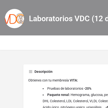
Laboratorios VDC (12 
Descripción
Obtienes con tu membresía
VITA:
Pruebas de laboratorios
-20%
Paquete renal:
Hemograma, glucosa, perfil
DHL Colesterol, LDL Colesterol, VLDL Colestero
ácido úrico, nitrógeno ureico, urianálisis.
-