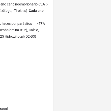
ígeno cancinoembrionario CEA (-
Esófago, -Tiroides)
Cada uno
s, heces por parásitos
-47%
ocobalamina B12), Calcio,
25 Hidroxi total (D2-D3)
irasol