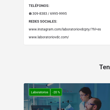
TELÉFONOS:
☎️ 309-8383 / 6995-9995
REDES SOCIALES:
www.instagram.com/laboratoriovdcpty/?hl=es
www.laboratoriovdc.com/
Ten
Laboratorios
-20 %