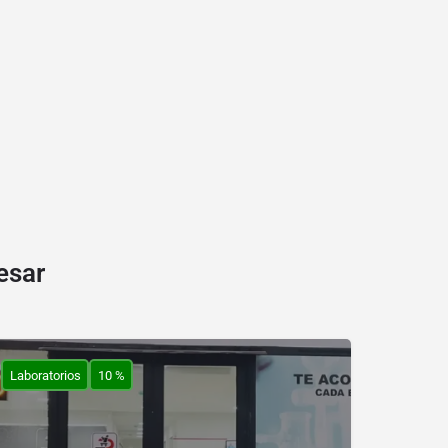
esar
Laboratorios
10 %