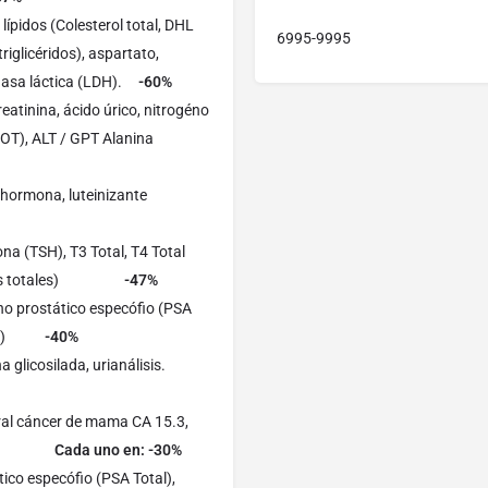
ípidos (Colesterol total, DHL
6995-9995
riglicéridos), aspartato,
nasa láctica (LDH).
-60%
tinina, ácido úrico, nitrogéno
OT), ALT / GPT Alanina
 hormona, luteinizante
a (TSH), T3 Total, T4 Total
 todas totales)
-47%
o prostático especófio (PSA
 Libre)
-40%
na glicosilada, urianálisis.
l cáncer de mama CA 15.3,
CA -125
Cada uno en: -30%
ico especófio (PSA Total),