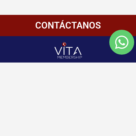
CONTÁCTANOS
Redes
Enlaces
Información
Sociales
de
Inicio
contacto
+507 6800-
Nosotros
2400
Panamá
Aliados
Vitamembership
+507 6800-
Quiero ser aliado
2400
Vitamembership
Contáctanos
info@vitamembersh
Vitamembership
Vitamembership