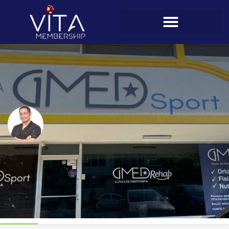
Emilio Tufiño Carrera
Teléfono
6676-9588 / 263-5262
Perfil