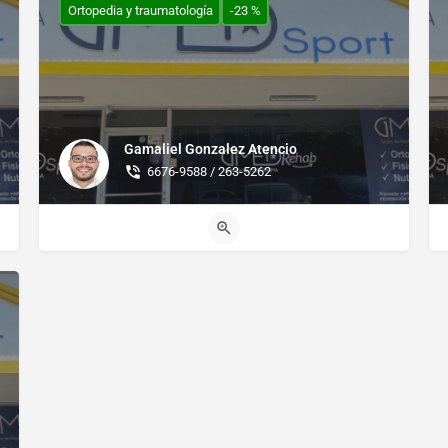
Ortopedia y traumatología
-23 %
Gamaliel Gonzalez Atencio
6676-9588 / 263-5262