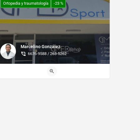
Ortopedia y traumatología
-23 %
Marcelino González
6676-9588 / 263-5262