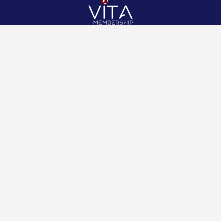
Redes
Enlaces
Información
Sociales
de
Inicio
contacto
+507 6800-
Nosotros
2400
Panamá
Aliados
Vitamembership
+507 6800-
Quiero ser aliado
2400
Vitamembership
Contáctanos
info@vitamembersh
Vitamembership
Vitamembership