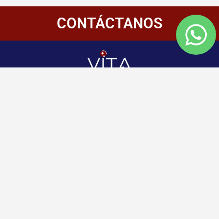
CONTÁCTANOS
Redes
Enlaces
Información
Sociales
de
Inicio
contacto
+507 6800-
Nosotros
2400
Panamá
Aliados
Vitamembership
+507 6800-
Quiero ser aliado
2400
Vitamembership
Contáctanos
info@vitamembersh
Vitamembership
Vitamembership