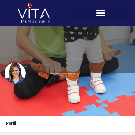
Yuxiris Pérez
Teléfono
6257-8555
Perfil