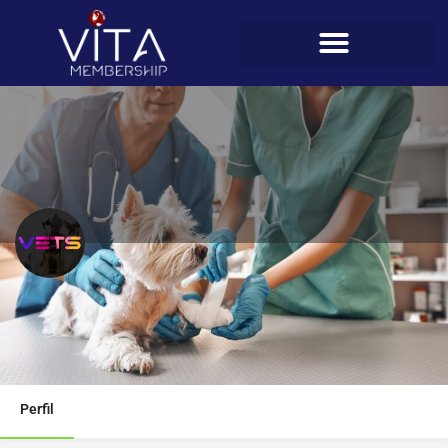
Veterinarias VETS (El Valle)
Teléfono
908-7311
Perfil