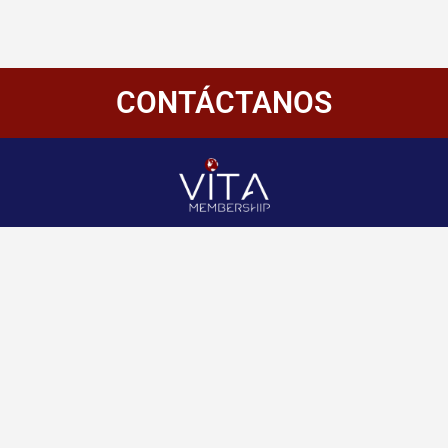
CONTÁCTANOS
Redes
Enlaces
Información
Sociales
de
Inicio
contacto
+507 6800-
Nosotros
2400
Panamá
Aliados
Vitamembership
+507 6800-
Quiero ser aliado
2400
Vitamembership
Contáctanos
info@vitamembersh
Vitamembership
Vitamembership