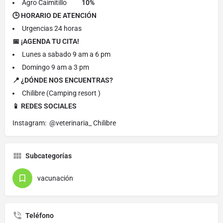
Agro Caimitillo
10%
🕒 HORARIO DE ATENCIÓN
Urgencias 24 horas
📅 ¡AGENDA TU CITA!
Lunes a sabado 9 am a 6 pm
Domingo 9 am a 3 pm
📍 ¿DÓNDE NOS ENCUENTRAS?
Chilibre (Camping resort )
📱 REDES SOCIALES
Instagram: @veterinaria_ Chilibre
Subcategorías
vacunación
Teléfono