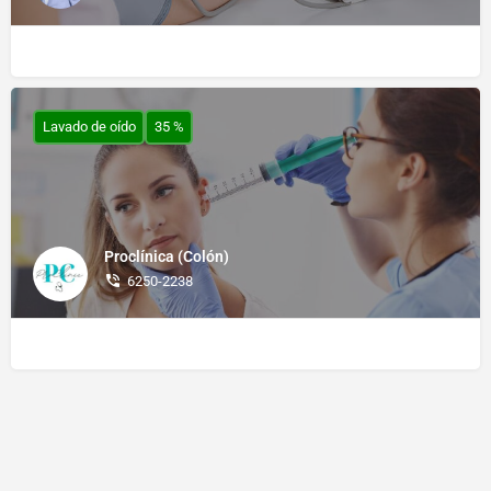
Lavado de oído
35 %
Proclínica (Colón)
6250-2238