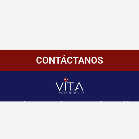
CONTÁCTANOS
Redes
Enlaces
Información
Sociales
de
Inicio
contacto
+507 6800-
Nosotros
2400
Panamá
Aliados
Vitamembership
+507 6800-
Quiero ser aliado