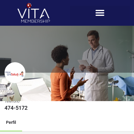
Unisalud, S.A (Colón)
Teléfono
474-5172
Perfil