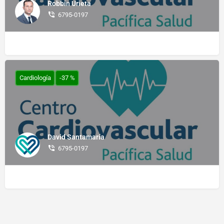
Robbin Urieta
6795-0197
Cardiología
-37 %
David Santamaría
6795-0197