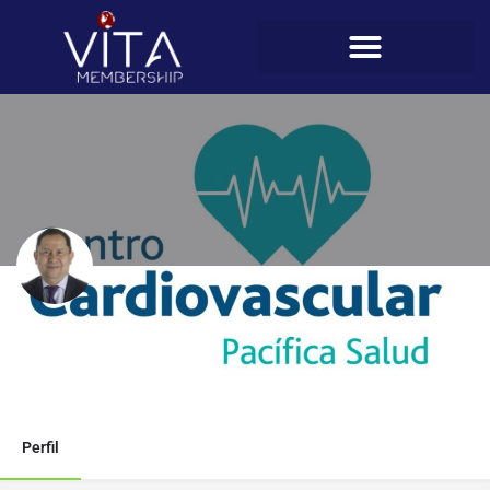
Temistocles Díaz
Teléfono
6795-0197
Perfil