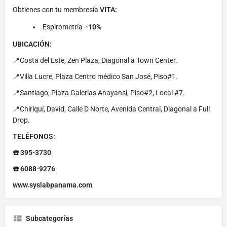
Obtienes con tu membresía
VITA:
Espirometría
-10%
UBICACIÓN:
📍Costa del Este, Zen Plaza, Diagonal a Town Center.
📍Villa Lucre, Plaza Centro médico San José, Piso#1.
📍Santiago, Plaza Galerías Anayansi, Piso#2, Local #7.
📍Chiriquí, David, Calle D Norte, Avenida Central, Diagonal a Full
Drop.
TELÉFONOS:
☎️ 395-3730
☎️ 6088-9276
www.syslabpanama.com
Subcategorías