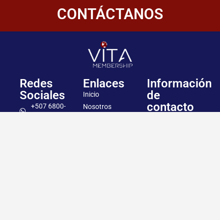
CONTÁCTANOS
Redes
Enlaces
Información
Sociales
de
Inicio
contacto
+507 6800-
Nosotros
2400
Panamá
Aliados
Vitamembership
+507 6800-
Quiero ser aliado
2400
Vitamembership
Contáctanos
info@vitamembersh
Vitamembership
Vitamembership