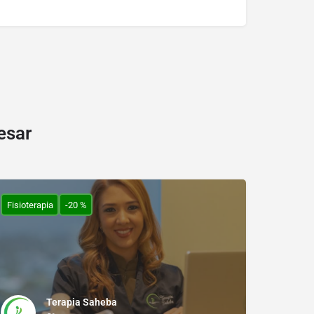
esar
Fisioterapia
-20 %
Terapia Saheba