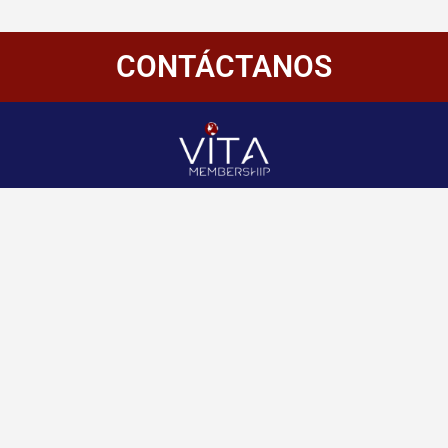
CONTÁCTANOS
Redes
Enlaces
Información
Sociales
de
Inicio
contacto
+507 6800-
Nosotros
2400
Panamá
Aliados
Vitamembership
+507 6800-
Quiero ser aliado
2400
Vitamembership
Contáctanos
info@vitamembersh
Vitamembership
Vitamembership