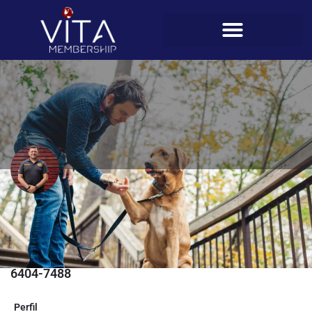
Ramiro Saavedra (Entrenador de
dogs School K9 Security)
Teléfono
6404-7488
Perfil