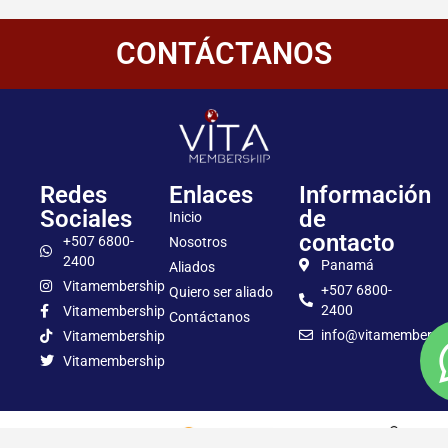
CONTÁCTANOS
Redes
Enlaces
Información
Sociales
de
Inicio
contacto
+507 6800-
Nosotros
2400
Panamá
Aliados
Vitamembership
+507 6800-
Quiero ser aliado
2400
Vitamembership
Contáctanos
info@vitamembersh
Vitamembership
Vitamembership