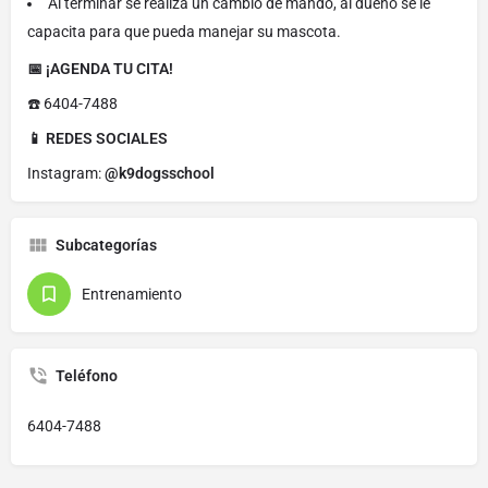
Al terminar se realiza un cambio de mando, al dueño se le
capacita para que pueda manejar su mascota.
📅 ¡AGENDA TU CITA!
☎️ 6404-7488
📱 REDES SOCIALES
Instagram:
@k9dogsschool
Subcategorías
Entrenamiento
Teléfono
6404-7488