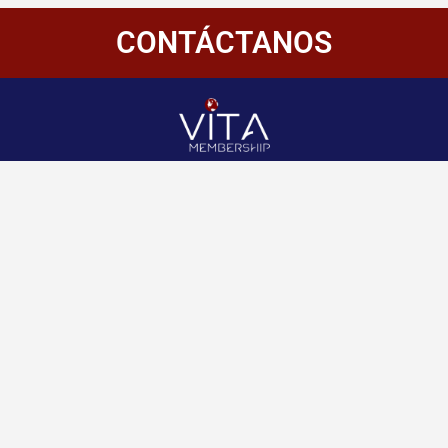
CONTÁCTANOS
Redes
Enlaces
Información
Sociales
de
Inicio
contacto
+507 6800-
Nosotros
2400
Panamá
Aliados
Vitamembership
+507 6800-
Quiero ser aliado
2400
Vitamembership
Contáctanos
info@vitamembersh
Vitamembership
Vitamembership