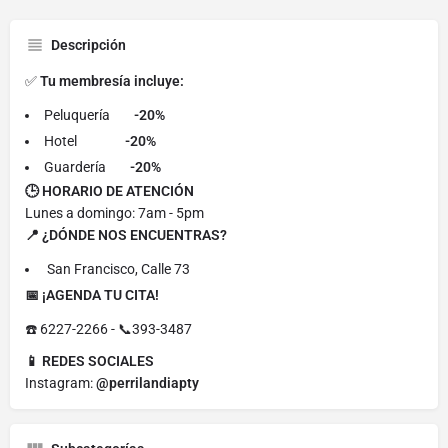
Descripción
✅
Tu membresía incluye:
Peluquería
-20%
Hotel
-20%
Guardería
-20%
🕒 HORARIO DE ATENCIÓN
Lunes a domingo: 7am - 5pm
📍 ¿DÓNDE NOS ENCUENTRAS?
San Francisco, Calle 73
📅 ¡AGENDA TU CITA!
☎️ 6227-2266 - 📞393-3487
📱 REDES SOCIALES
Instagram:
@perrilandiapty