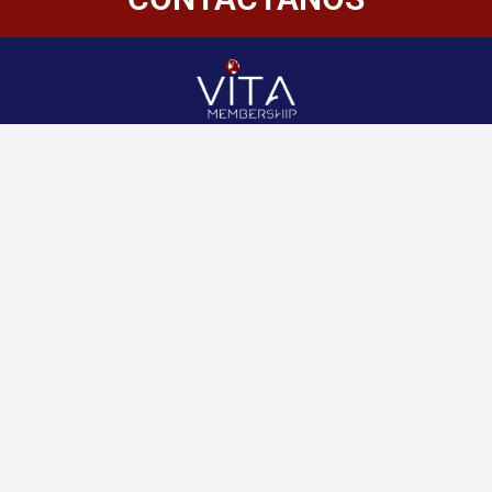
Redes
Enlaces
Información
Sociales
de
Inicio
contacto
+507 6800-
Nosotros
2400
Panamá
Aliados
Vitamembership
+507 6800-
Quiero ser aliado
2400
Vitamembership
Contáctanos
info@vitamembersh
Vitamembership
Vitamembership