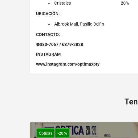
Cristales
20%
UBICACIÓN:
Albrook Mall, Pasillo Delfin
CONTACTO:
☎️
380-7667 / 6379-2828
INSTAGRAM
www.instagram.com/optimaxpty
Ten
Ópticas
-20 %