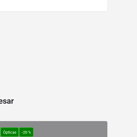
esar
Ópticas
-20 %