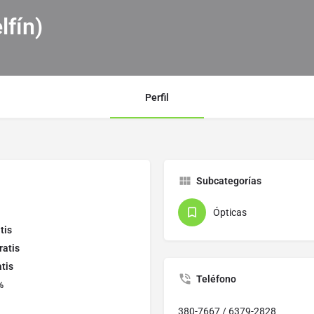
lfín)
Perfil
Subcategorías
Ópticas
tis
ratis
tis
Teléfono
%
380-7667 / 6379-2828