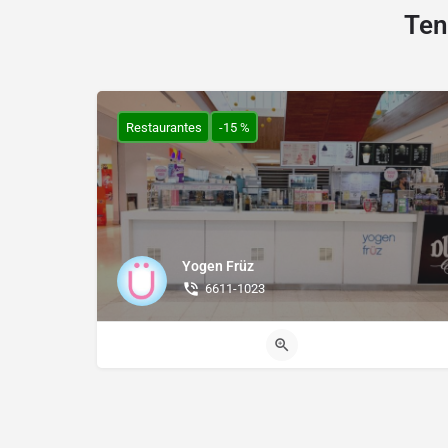
Ten
Restaurantes
-15 %
Yogen Früz
6611-1023