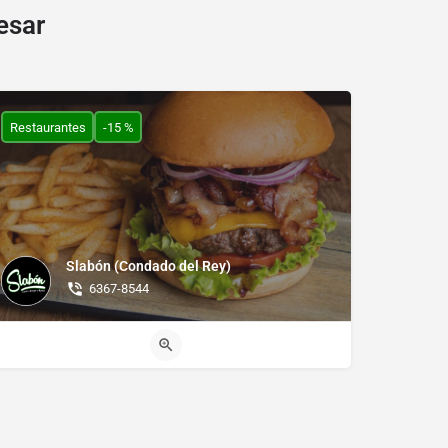
esar
Restaurantes
-15 %
Slabón (Condado del Rey)
6367-8544