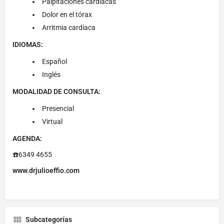
Palpitaciones cardíacas
Dolor en el tórax
Arritmia cardíaca
IDIOMAS:
Español
Inglés
MODALIDAD DE CONSULTA:
Presencial
Virtual
AGENDA:
☎️6349 4655
www.drjulioeffio.com
Subcategorías