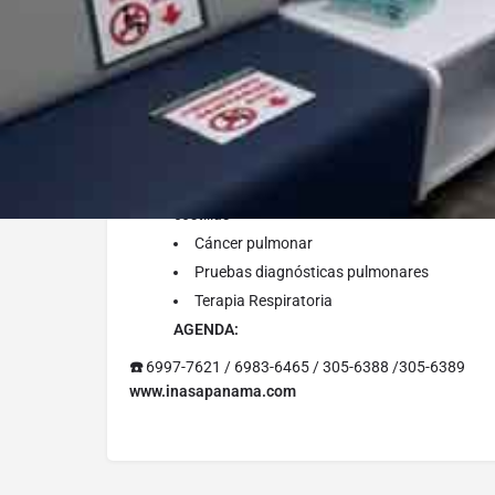
TRATAMIENTOS QUE REALIZA / CONDICIONES MÉD
Asma
Enfermedad pulmonar obstructiva crónica 
Fibrosis pulmonar
Infecciones pulmonares (neumonías)
Inflamación de la vía aérea
Enfermedades que afecten la pleura (espacio
costillas
Cáncer pulmonar
Pruebas diagnósticas pulmonares
Terapia Respiratoria
AGENDA:
☎️
6997-7621 / 6983-6465⁣ / 305-6388 /305-6389
www.inasapanama.com