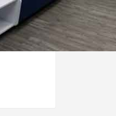
ICAS:
(EPOC)
 entre los pulmones y las