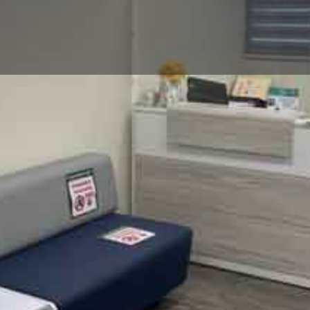
Perfil
Subcategorías
Neumología
Teléfono
305-6388