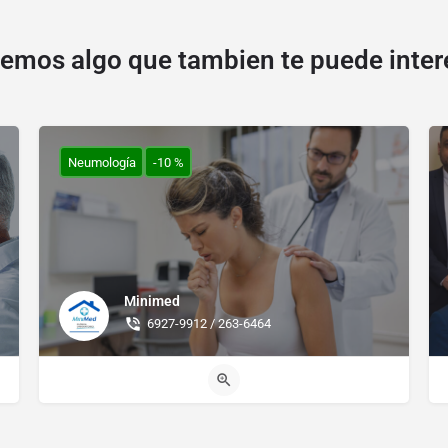
emos algo que tambien te puede inter
Neumología
-10 %
Minimed
6927-9912 / 263-6464