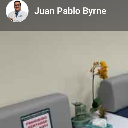
Juan Pablo Byrne
Descripción
Obtienes con tu membresía
VITA:
Consulta
-25%
Terapias
-25%
UBICACIÓN:
INASA, Centro Especializado San Fernando, Piso 1