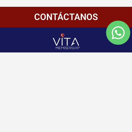
CONTÁCTANOS
Redes
Enlaces
Información
Sociales
de
Inicio
contacto
+507 6800-
Nosotros
2400
Panamá
Aliados
Vitamembership
+507 6800-
Quiero ser aliado
2400
Vitamembership
Contáctanos
info@vitamembersh
Vitamembership
Vitamembership