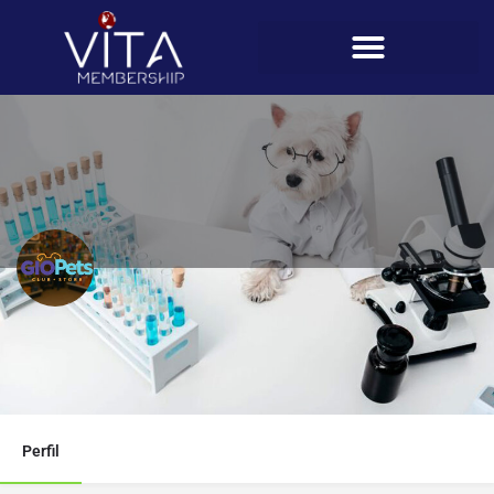
Gio My Pets Club
Teléfono
6014-5343
Perfil