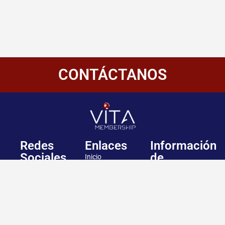
CONTÁCTANOS
Redes
Enlaces
Información
Sociales
de
Inicio
contacto
+507 6800-
Nosotros
2400
Panamá
Aliados
Vitamembership
+507 6800-
Quiero ser aliado
2400
Vitamembership
Contáctanos
info@vitamembersh
Vitamembership