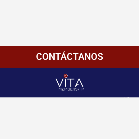
CONTÁCTANOS
Redes
Enlaces
Información
Sociales
de
Inicio
contacto
+507 6800-
Nosotros
2400
Panamá
Aliados
Vitamembership
+507 6800-
Quiero ser aliado
2400
Vitamembership
Contáctanos