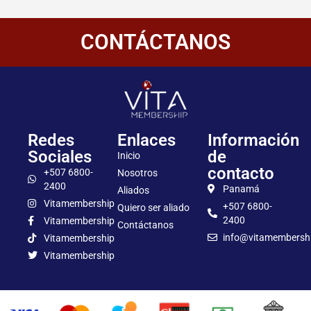
CONTÁCTANOS
Redes
Enlaces
Información
Sociales
de
Inicio
contacto
+507 6800-
Nosotros
2400
Panamá
Aliados
Vitamembership
+507 6800-
Quiero ser aliado
2400
Vitamembership
Contáctanos
info@vitamembersh
Vitamembership
Vitamembership