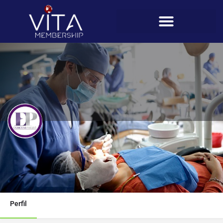
Endocrino Panamá
Teléfono
395-1735
Perfil