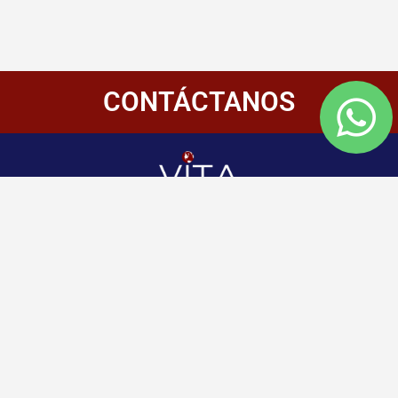
CONTÁCTANOS
Redes
Enlaces
Información
Sociales
de
Inicio
contacto
+507 6800-
Nosotros
2400
Panamá
Aliados
Vitamembership
+507 6800-
Quiero ser aliado
2400
Vitamembership
Contáctanos
info@vitamembersh
Vitamembership
Vitamembership