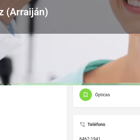
z (Arraiján)
Perfil
Subcategorías
Ópticas
Teléfono
6467-1941