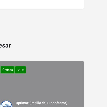
esar
Ópticas
-20 %
Optimax (Pasillo del Hipopótamo)