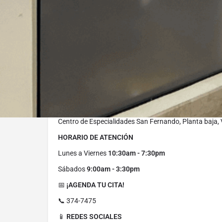
-5%
Lente para queratocono
-15%
Tamizaje Visual
-15%
Lente de contacto
-15%
Todos los Aros
-15%
Todos los tratamientos
-10%
Consultas para protesis
-10%
Examen Visual
📍
¿DÓNDE NOS ENCUENTRAS?
Centro de Especialidades San Fernando, Planta baja,
HORARIO DE ATENCIÓN
Lunes a Viernes
10:30am - 7:30pm
Sábados
9:00am - 3:30pm
📅
¡AGENDA TU CITA!
📞 374-7475
📱
REDES SOCIALES