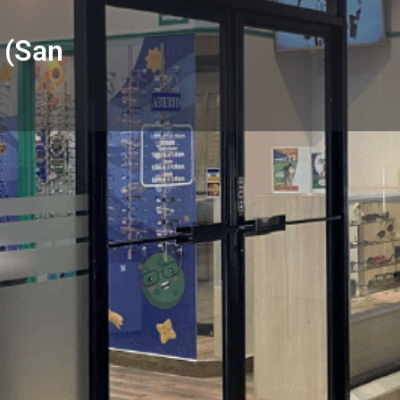
 (San
Perfil
Subcategorías
Tamizaje Visual
rtificado
Teléfono