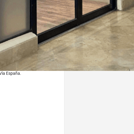
374-7475
 Vía España.