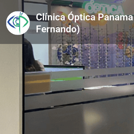
Clínica Óptica Panama
Fernando)
Descripción
✅
Tu membresía incluye:
-15%
Protesis Ocular
-15%
Examen para primer ingreso de la policia + Ce
-15%
Terapia Visual
-10%
Agudeza Visual + Prescripción