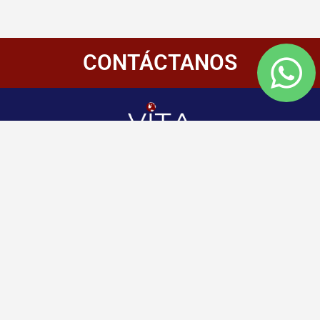
CONTÁCTANOS
Redes
Enlaces
Información
Sociales
de
Inicio
contacto
+507 6800-
Nosotros
2400
Panamá
Aliados
Vitamembership
+507 6800-
Quiero ser aliado
2400
Vitamembership
Contáctanos
info@vitamembersh
Vitamembership
Vitamembership