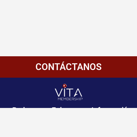
CONTÁCTANOS
Redes
Enlaces
Información
Sociales
de
Inicio
contacto
+507 6800-
Nosotros
2400
Panamá
Aliados