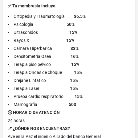
✅ Tu membresía incluye:
Ortopedia y Traumatología
36.5%
Psicología
50%
Ultrasonidos
15%
Rayos X
15%
Cámara Hiperbarica
33%
Densitometría Osea
16%
Terapia piso pelvico
15%
Terapia Ondas de choque
15%
Drejane Linfatico
15%
Terapia Laser
15%
Prueba cardio respiratorio
15%
Mamografía
50$
🕒 HORARIO DE ATENCIÓN
24 horas
📍 ¿DÓNDE NOS ENCUENTRAS?
Ave en la Paz el ingenio Al lado del banco General