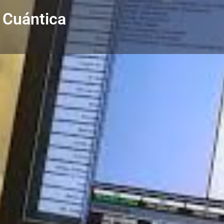
 Cuántica
Perfil
Subcategorías
Resonancia Magnética
Teléfono
6309-9428