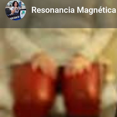
Resonancia Magnética
Descripción
Obtienes con tu membresía
VITA:
Bioresonancia
-40%
Productos Natures Sunshine
-10%
UBICACIÓN:
Avenida Balboa, Business Center
CONTACTO: