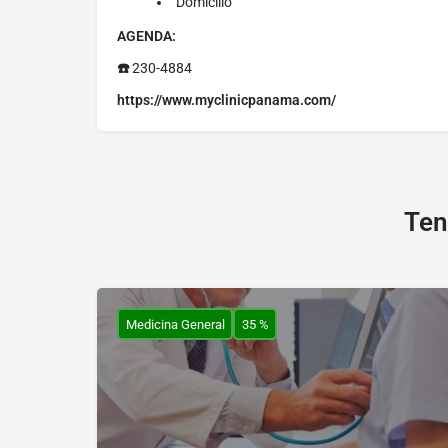
Domicilio
AGENDA:
☎️
230-4884
https://www.myclinicpanama.com/
Ten
Medicina General
35 %