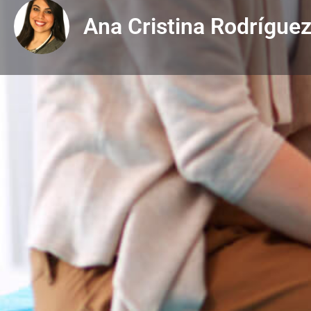
Ana Cristina Rodrígue
Descripción
Obtienes con tu membresía
VITA:
Consulta Presencial
-20%
Consulta Virtual
-20%
Consulta a domicilio
-15%
Certificado de buena salud
-25%
Inyectables
-15%