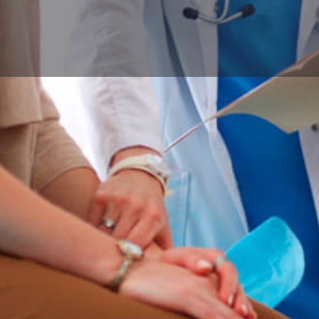
z
Perfil
Subcategorías
Medicina General
Teléfono
230-4884