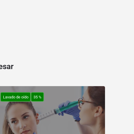
esar
Lavado de oído
35 %