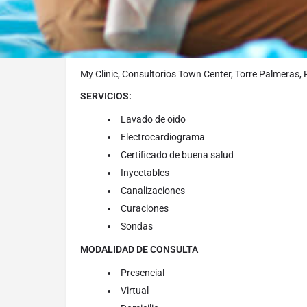
Electrocardiograma (Sin interpretación)
-15
UBICACIÓN:
My Clinic, Altos de Panamá, Condado del Rey, Country
My Clinic, Consultorios Town Center, Torre Palmeras, 
SERVICIOS:
Lavado de oido
Electrocardiograma
Certificado de buena salud
Inyectables
Canalizaciones
Curaciones
Sondas
MODALIDAD DE CONSULTA
Presencial
Virtual