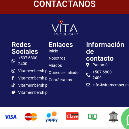
CONTÁCTANOS
Redes
Enlaces
Información
Sociales
de
Inicio
contacto
+507 6800-
Nosotros
2400
Panamá
Aliados
Vitamembership
+507 6800-
Quiero ser aliado
2400
Vitamembership
Contáctanos
info@vitamembersh
Vitamembership
Vitamembership