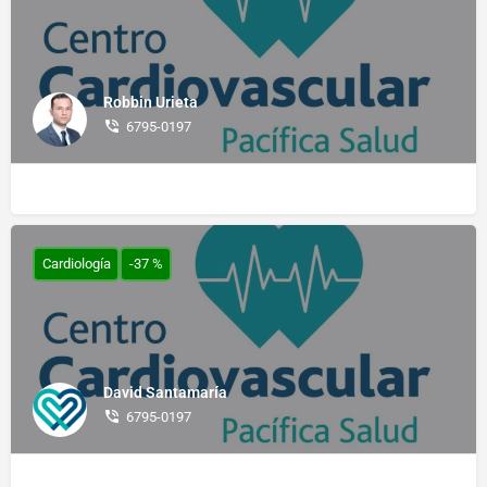
Robbin Urieta
6795-0197
Cardiología
-37 %
David Santamaría
6795-0197