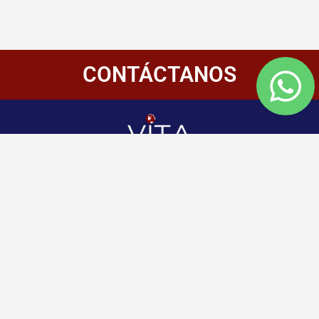
CONTÁCTANOS
Redes
Enlaces
Información
Sociales
de
Inicio
contacto
+507 6800-
Nosotros
2400
Panamá
Aliados
Vitamembership
+507 6800-
Quiero ser aliado
2400
Vitamembership
Contáctanos
info@vitamembersh
Vitamembership
Vitamembership