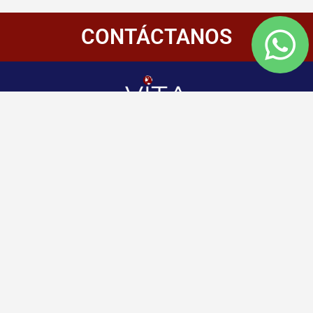
CONTÁCTANOS
Redes
Enlaces
Información
Sociales
de
Inicio
contacto
+507 6800-
Nosotros
2400
Panamá
Aliados
Vitamembership
+507 6800-
Quiero ser aliado
2400
Vitamembership
Contáctanos
info@vitamembersh
Vitamembership
Vitamembership