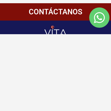
CONTÁCTANOS
Redes
Enlaces
Información
Sociales
de
Inicio
contacto
+507 6800-
Nosotros
2400
Panamá
Aliados
Vitamembership
+507 6800-
Quiero ser aliado
2400
Vitamembership
Contáctanos
info@vitamembersh
Vitamembership
Vitamembership