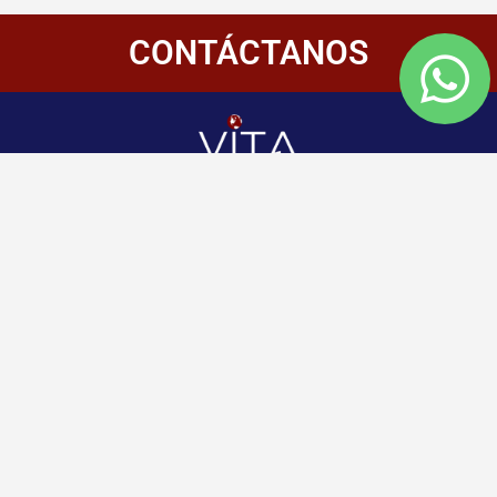
CONTÁCTANOS
Redes
Enlaces
Información
Sociales
de
Inicio
contacto
+507 6800-
Nosotros
2400
Panamá
Aliados
Vitamembership
+507 6800-
Quiero ser aliado
2400
Vitamembership
Contáctanos
info@vitamembersh
Vitamembership
Vitamembership