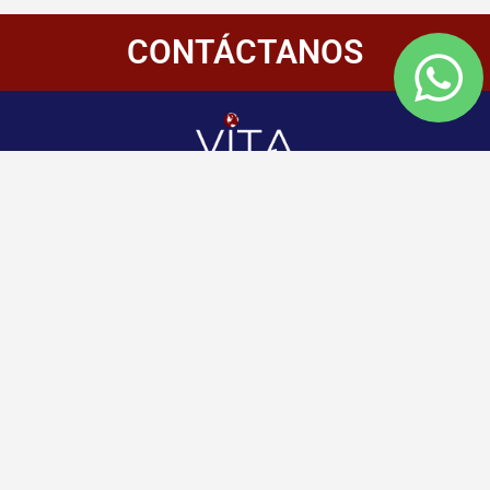
CONTÁCTANOS
Redes
Enlaces
Información
Sociales
de
Inicio
contacto
+507 6800-
Nosotros
2400
Panamá
Aliados
Vitamembership
+507 6800-
Quiero ser aliado
2400
Vitamembership
Contáctanos
info@vitamembersh
Vitamembership
Vitamembership