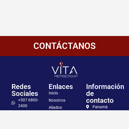
CONTÁCTANOS
Redes
Enlaces
Información
Sociales
de
Inicio
contacto
+507 6800-
Nosotros
2400
Panamá
Aliados
Vitamembership
+507 6800-
Quiero ser aliado
2400
Vitamembership
Contáctanos
info@vitamembersh
Vitamembership