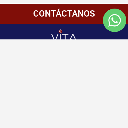
CONTÁCTANOS
Redes
Enlaces
Información
Sociales
de
Inicio
contacto
+507 6800-
Nosotros
2400
Panamá
Aliados
Vitamembership
+507 6800-
Quiero ser aliado
2400
Vitamembership
Contáctanos
info@vitamembersh
Vitamembership
Vitamembership