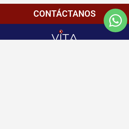
CONTÁCTANOS
Redes
Enlaces
Información
Sociales
de
Inicio
contacto
+507 6800-
Nosotros
2400
Panamá
Aliados
Vitamembership
+507 6800-
Quiero ser aliado
2400
Vitamembership
Contáctanos
info@vitamembersh
Vitamembership
Vitamembership