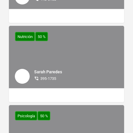
Nutrición
50 %
Sarah Paredes
395-1735
Psicología
50 %