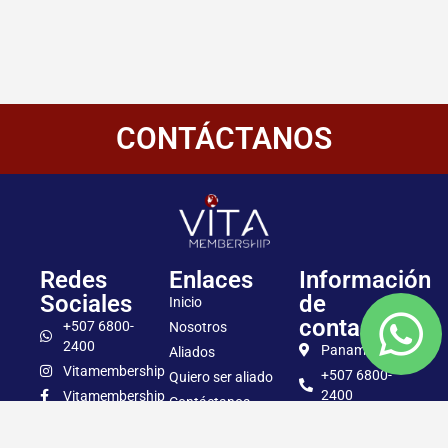
CONTÁCTANOS
Redes
Enlaces
Información
Sociales
de
Inicio
contacto
+507 6800-
Nosotros
2400
Panamá
Aliados
Vitamembership
+507 6800-
Quiero ser aliado
2400
Vitamembership
Contáctanos
info@vitamembersh
Vitamembership
Vitamembership